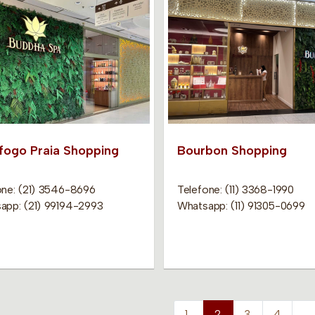
fogo Praia Shopping
Bourbon Shopping
one: (21) 3546-8696
Telefone: (11) 3368-1990
app: (21) 99194-2993
Whatsapp: (11) 91305-0699
1
2
3
4
…