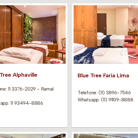
Tree Alphaville
Blue Tree Faria Lima
one: 11 3376-2029 - Ramal
Telefone: (11) 3896-7546
Whatsapp: (11) 91109-8888
app: 11 93494-8886