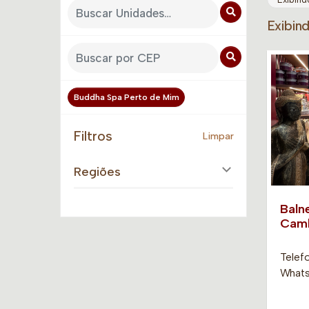
Exibin
Buddha Spa Perto de Mim
Filtros
Limpar
Regiões
Baln
Camb
Telef
Whats