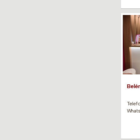
Belé
Telef
Whats