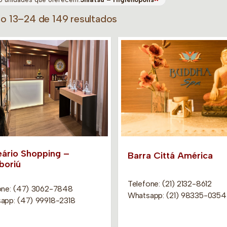
do 13–24 de 149 resultados
eário Shopping –
Barra Cittá América
oriú
Telefone: (21) 2132-8612
one: (47) 3062-7848
Whatsapp: (21) 98335-0354
app: (47) 99918-2318