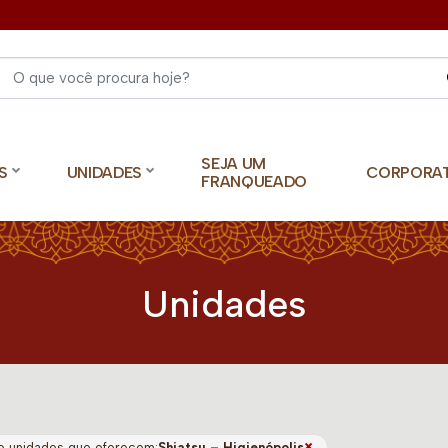
Select 
SEJA UM
S
UNIDADES
CORPORA
FRANQUEADO
Unidades
×
o unidades que oferecem:
Shiatsu – Higienópolis