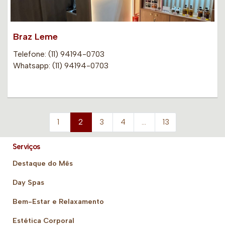
Braz Leme
Telefone: (11) 94194-0703
Whatsapp: (11) 94194-0703
1
2
3
4
…
13
Serviços
Destaque do Mês
Day Spas
Bem-Estar e Relaxamento
Estética Corporal