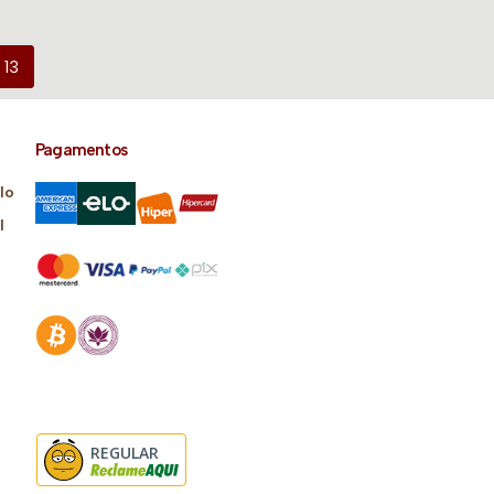
13
Pagamentos
lo
l
REGULAR