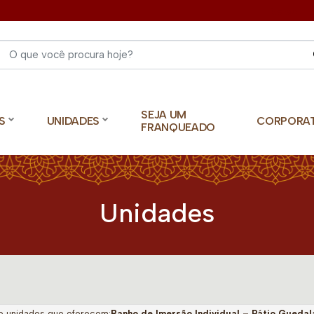
Select 
SEJA UM
S
UNIDADES
CORPORA
FRANQUEADO
Unidades
o unidades que oferecem:
Banho de Imersão Individual – Pátio Guedal