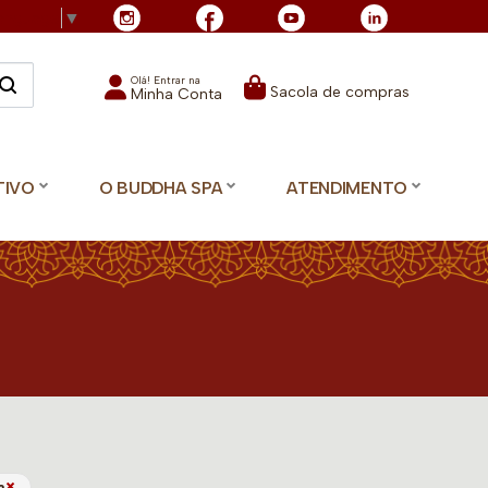
Language
▼
Olá! Entrar na
Sacola de compras
Minha Conta
TIVO
O BUDDHA SPA
ATENDIMENTO
×
a