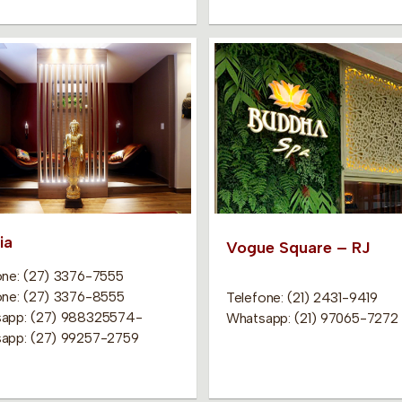
ia
Vogue Square – RJ
one: (27) 3376-7555
one: (27) 3376-8555
Telefone: (21) 2431-9419
app: (27) 988325574-
Whatsapp: (21) 97065-7272
app: (27) 99257-2759