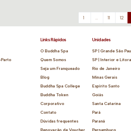
1
…
11
12
Links Rápidos
Unidades
O Buddha Spa
SP | Grande São Pau
-Parto
Quem Somos
SP | Interior e Litora
Seja um Franqueado
Rio de Janeiro
Blog
Minas Gerais
Buddha Spa College
Espírito Santo
Buddha Token
Goiás
Corporativo
Santa Catarina
Contato
Pará
Dúvidas frequentes
Paraná
Renovação de Voucher
Pernambuco