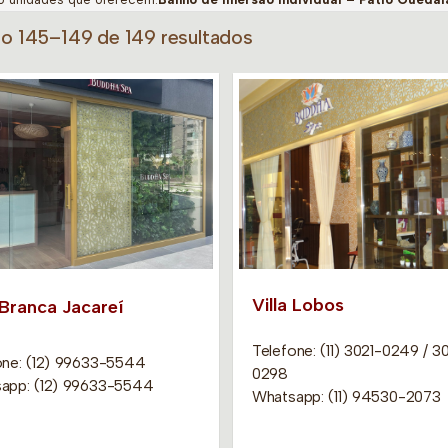
do 145–149 de 149 resultados
Villa Lobos
 Branca Jacareí
Telefone: (11) 3021-0249 / 3
one: (12) 99633-5544
0298
app: (12) 99633-5544
Whatsapp: (11) 94530-2073