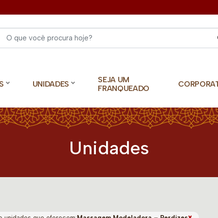
Select 
SEJA UM
S
UNIDADES
CORPORA
FRANQUEADO
Unidades
×
o unidades que oferecem:
Massagem Modeladora – Perdizes