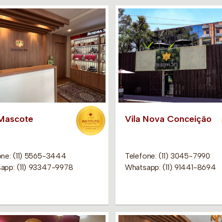
 Mascote
Vila Nova Conceição
one: (11) 5565-3444
Telefone: (11) 3045-7990
app: (11) 93347-9978
Whatsapp: (11) 91441-8694