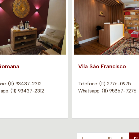
 Romana
Vila São Francisco
ne: (11) 93437-2312
Telefone: (11) 2776-0975
app: (11) 93437-2312
Whatsapp: (11) 95867-7275
1
…
10
11
12