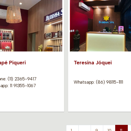
apé Piqueri
Teresina Jóquei
ne: (11) 2365-9417
Whatsapp: (86) 98115-1111
app: 11 91355-1067
1
…
9
10
11