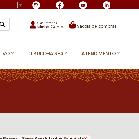
Language
▼
Olá! Entrar na
Sacola de compras
Minha Conta
TIVO
O BUDDHA SPA
ATENDIMENTO
×
e Banho) – Santo André Jardim Bela Vista