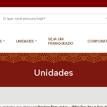
Select 
SEJA UM
S
UNIDADES
CORPORA
FRANQUEADO
Unidades
o unidades que oferecem:
Destino Bem-estar – (Mini Day Spa + Sais d