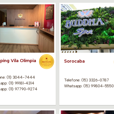
ping Vila Olimpia
Sorocaba
one: (11) 3044-7444
Telefone: (15) 3326-0787
app: (11) 99181-4314
Whatsapp: (15) 99804-5550
app: (11) 97790-9274