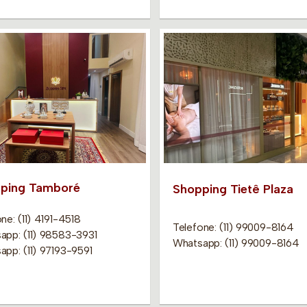
ping Tamboré
Shopping Tietê Plaza
ne: (11) 4191-4518
Telefone: (11) 99009-8164
app: (11) 98583-3931
Whatsapp: (11) 99009-8164
app: (11) 97193-9591