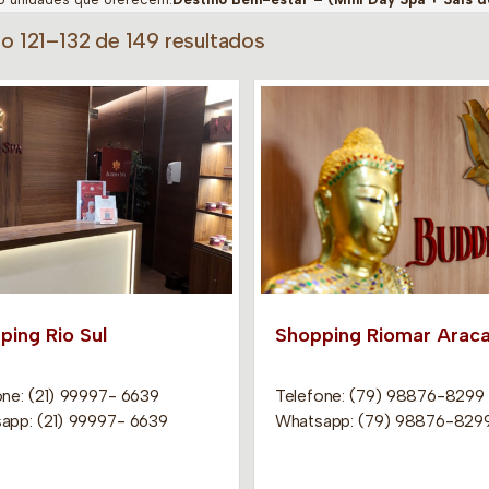
do 121–132 de 149 resultados
ping Rio Sul
Shopping Riomar Araca
one: (21) 99997- 6639
Telefone: (79) 98876-8299
app: (21) 99997- 6639
Whatsapp: (79) 98876-829