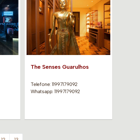
The Senses Guarulhos
Telefone: 11997179092
Whatsapp: 11997179092
12
13