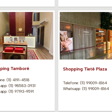
ping Tamboré
Shopping Tietê Plaza
ne: (11) 4191-4518
Telefone: (11) 99009-8164
app: (11) 98583-3931
Whatsapp: (11) 99009-8164
app: (11) 97193-9591