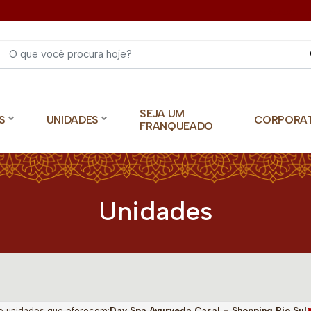
Select 
SEJA UM
S
UNIDADES
CORPORA
FRANQUEADO
Unidades
o unidades que oferecem:
Day Spa Ayurveda Casal – Shopping Rio Sul