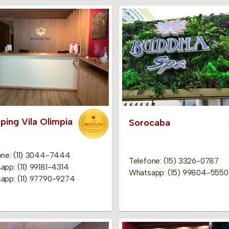
ping Vila Olimpia
Sorocaba
one: (11) 3044-7444
Telefone: (15) 3326-0787
app: (11) 99181-4314
Whatsapp: (15) 99804-5550
app: (11) 97790-9274