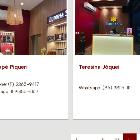
apé Piqueri
Teresina Jóquei
ne: (11) 2365-9417
Whatsapp: (86) 98115-1111
app: 11 91355-1067
1
…
9
10
11