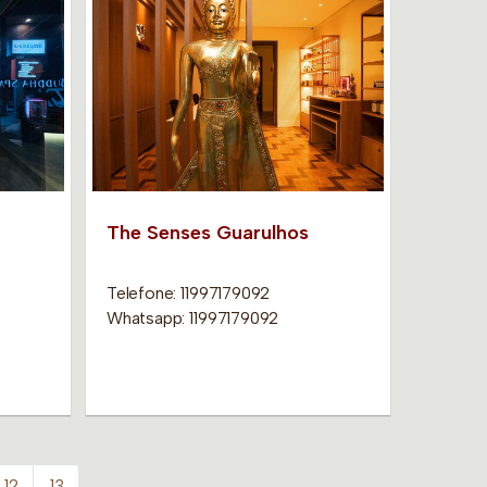
The Senses Guarulhos
Telefone: 11997179092
Whatsapp: 11997179092
12
13