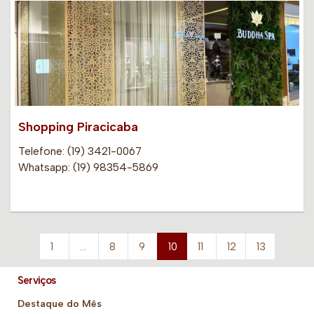
Shopping Piracicaba
Telefone: (19) 3421-0067
Whatsapp: (19) 98354-5869
1
…
8
9
10
11
12
13
Serviços
Destaque do Mês