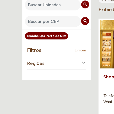
Exibin
Buddha Spa Perto de Mim
Filtros
Limpar
Regiões
Shop
Telefo
Whats