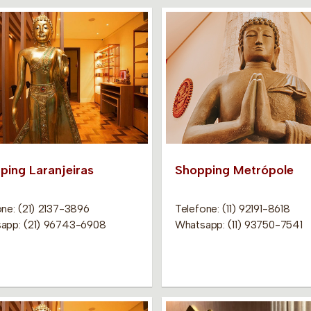
ping Laranjeiras
Shopping Metrópole
one: (21) 2137-3896
Telefone: (11) 92191-8618
app: (21) 96743-6908
Whatsapp: (11) 93750-7541