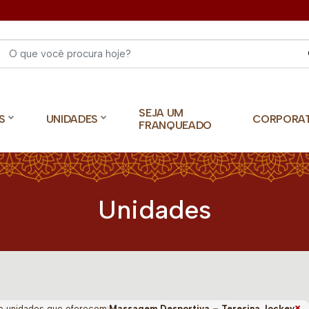
Select 
SEJA UM
S
UNIDADES
CORPORA
FRANQUEADO
Unidades
×
o unidades que oferecem:
Massagem Desportiva – Teresina Jockey