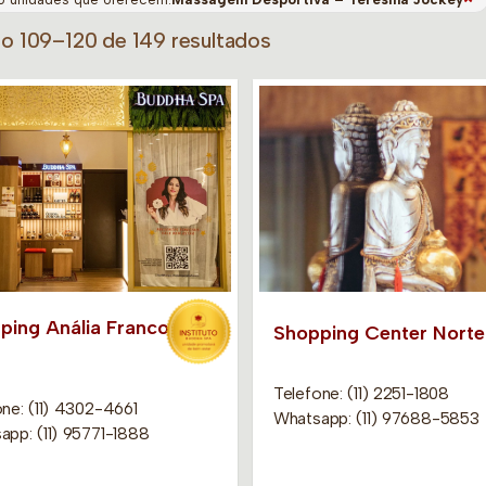
do 109–120 de 149 resultados
ping Anália Franco
Shopping Center Norte
Telefone: (11) 2251-1808
ne: (11) 4302-4661
Whatsapp: (11) 97688-5853
app: (11) 95771-1888