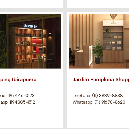
ping Ibirapuera
Jardim Pamplona Shop
one: 1197446-0123
Telefone: (11) 3889-8838
app: 1194385-1512
Whatsapp: (11) 91670-8620