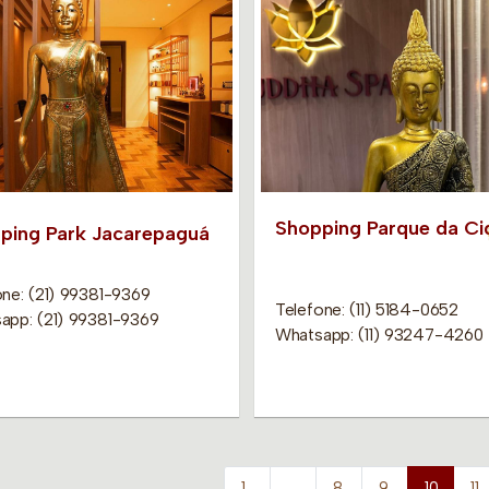
Shopping Parque da Ci
ping Park Jacarepaguá
one: (21) 99381-9369
Telefone: (11) 5184-0652
app: (21) 99381-9369
Whatsapp: (11) 93247-4260
1
…
8
9
10
11