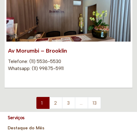
Av Morumbi – Brooklin
Telefone: (11) 5536-5530
Whatsapp: (11) 99875-5911
1
2
3
…
13
Serviços
Destaque do Mês