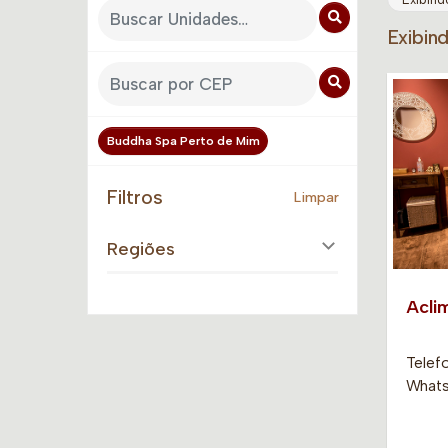
Exibin
Buddha Spa Perto de Mim
Filtros
Limpar
Regiões
Acli
Telefo
Whats