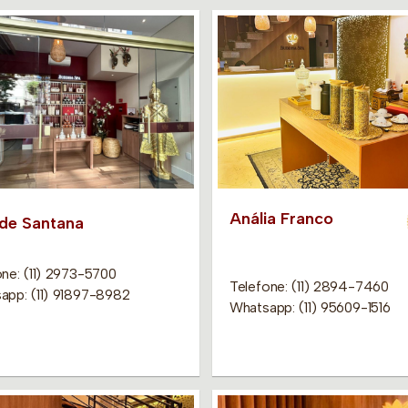
Anália Franco
 de Santana
one: (11) 2973-5700
Telefone: (11) 2894-7460
app: (11) 91897-8982
Whatsapp: (11) 95609-1516