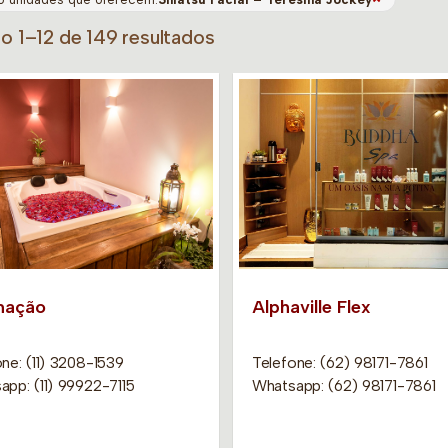
do 1–12 de 149 resultados
mação
Alphaville Flex
ne: (11) 3208-1539
Telefone: (62) 98171-7861
app: (11) 99922-7115
Whatsapp: (62) 98171-7861