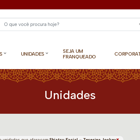
Select 
SEJA UM
S
UNIDADES
CORPORA
FRANQUEADO
Unidades
×
o unidades que oferecem:
Shiatsu Facial – Teresina Jockey