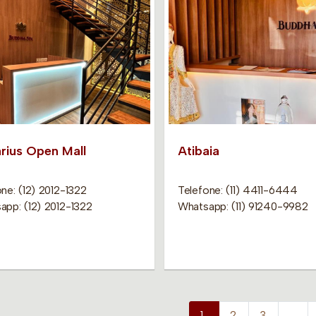
rius Open Mall
Atibaia
ne: (12) 2012-1322
Telefone: (11) 4411-6444
app: (12) 2012-1322
Whatsapp: (11) 91240-9982
1
2
3
…