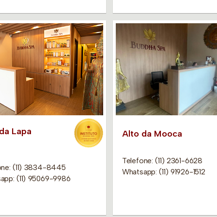
 da Lapa
Alto da Mooca
Telefone: (11) 2361-6628
one: (11) 3834-8445
Whatsapp: (11) 91926-1512
app: (11) 95069-9986