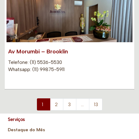
Av Morumbi – Brooklin
Telefone: (11) 5536-5530
Whatsapp: (11) 99875-5911
1
2
3
…
13
Serviços
Destaque do Mês