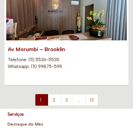
Av Morumbi – Brooklin
Telefone: (11) 5536-5530
Whatsapp: (11) 99875-5911
1
2
3
…
13
Serviços
Destaque do Mês