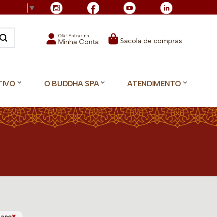
Language
▼
Olá! Entrar na
Sacola de compras
Minha Conta
TIVO
O BUDDHA SPA
ATENDIMENTO
×
tano