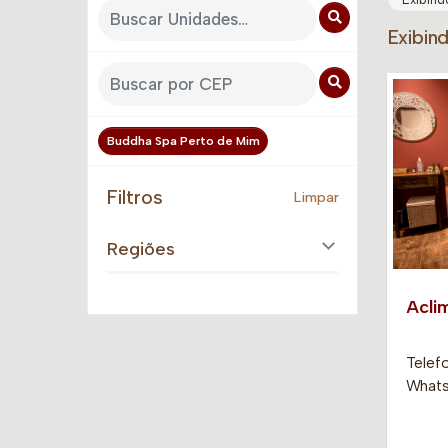
Exibin
Buddha Spa Perto de Mim
Filtros
Limpar
Regiões
Acli
Telefo
Whats