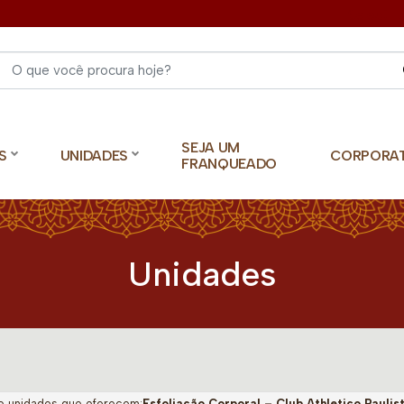
Select 
SEJA UM
S
UNIDADES
CORPORA
FRANQUEADO
Unidades
o unidades que oferecem:
Esfoliação Corporal – Club Athletico Paulis