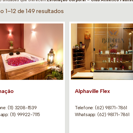
do 1–12 de 149 resultados
mação
Alphaville Flex
ne: (11) 3208-1539
Telefone: (62) 98171-7861
app: (11) 99922-7115
Whatsapp: (62) 98171-7861