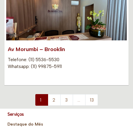
Av Morumbi – Brooklin
Telefone: (11) 5536-5530
Whatsapp: (11) 99875-5911
1
2
3
…
13
Serviços
Destaque do Mês