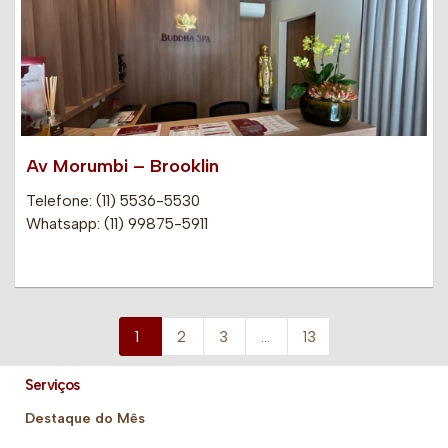
Av Morumbi – Brooklin
Telefone: (11) 5536-5530
Whatsapp: (11) 99875-5911
1
2
3
…
13
Serviços
Destaque do Mês