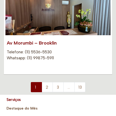
Av Morumbi – Brooklin
Telefone: (11) 5536-5530
Whatsapp: (11) 99875-5911
1
2
3
…
13
Serviços
Destaque do Mês