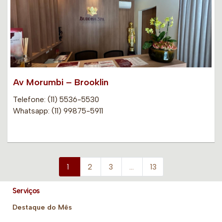
Av Morumbi – Brooklin
Telefone: (11) 5536-5530
Whatsapp: (11) 99875-5911
1
2
3
…
13
Serviços
Destaque do Mês