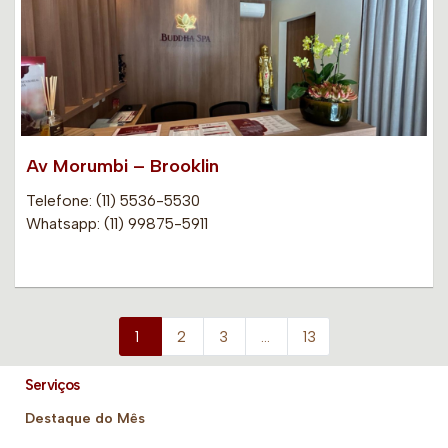
Av Morumbi – Brooklin
Telefone: (11) 5536-5530
Whatsapp: (11) 99875-5911
1
2
3
…
13
Serviços
Destaque do Mês