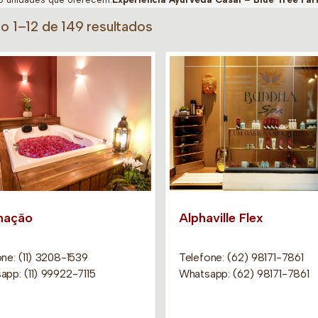
do 1–12 de 149 resultados
mação
Alphaville Flex
ne: (11) 3208-1539
Telefone: (62) 98171-7861
app: (11) 99922-7115
Whatsapp: (62) 98171-7861