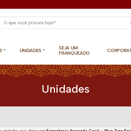
Select 
SEJA UM
S
UNIDADES
CORPORA
FRANQUEADO
Unidades
o unidades que oferecem:
Experiência Ayurveda Casal – Blue Tree Far