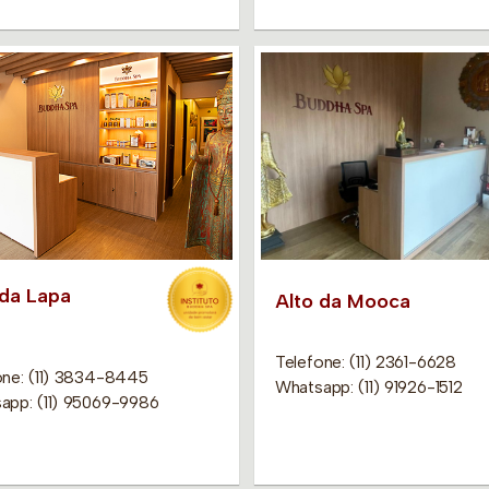
 da Lapa
Alto da Mooca
Telefone: (11) 2361-6628
one: (11) 3834-8445
Whatsapp: (11) 91926-1512
app: (11) 95069-9986