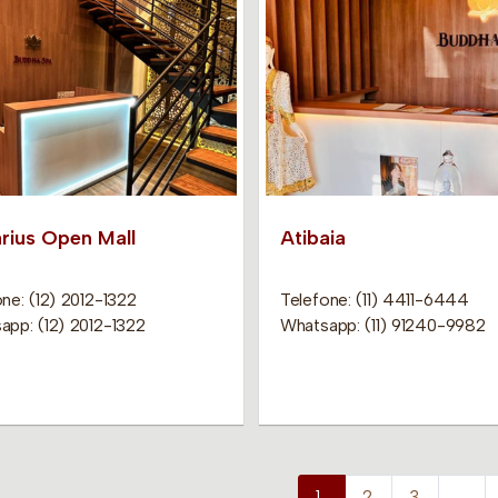
rius Open Mall
Atibaia
ne: (12) 2012-1322
Telefone: (11) 4411-6444
app: (12) 2012-1322
Whatsapp: (11) 91240-9982
1
2
3
…