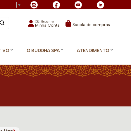
Language
▼
Olá! Entrar na
Sacola de compras
Minha Conta
TIVO
O BUDDHA SPA
ATENDIMENTO
×
ia Lima