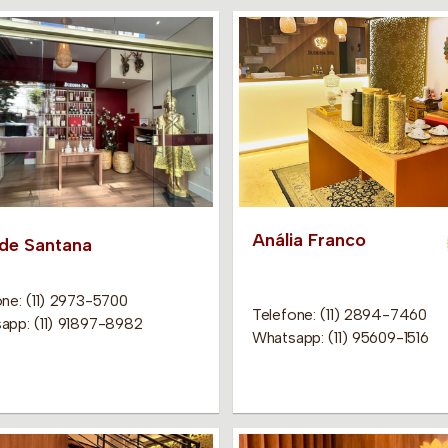
Anália Franco
 de Santana
one: (11) 2973-5700
Telefone: (11) 2894-7460
app: (11) 91897-8982
Whatsapp: (11) 95609-1516