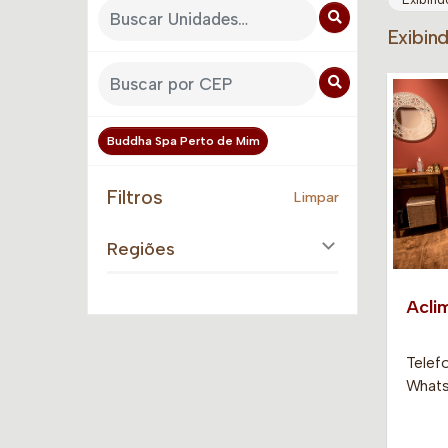
Exibin
Buddha Spa Perto de Mim
Filtros
Limpar
Regiões
Acli
Telefo
Whats