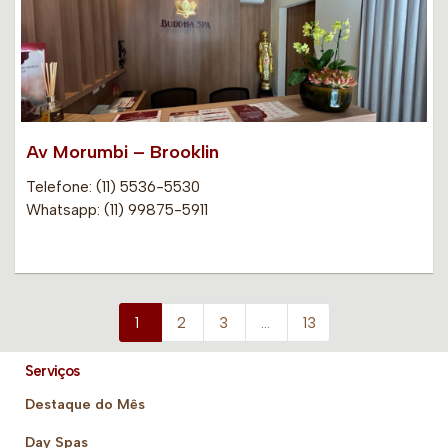
Av Morumbi – Brooklin
Telefone: (11) 5536-5530
Whatsapp: (11) 99875-5911
1
2
3
…
13
Serviços
Destaque do Mês
Day Spas