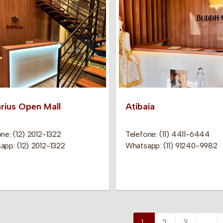
rius Open Mall
Atibaia
ne: (12) 2012-1322
Telefone: (11) 4411-6444
app: (12) 2012-1322
Whatsapp: (11) 91240-9982
1
2
3
…