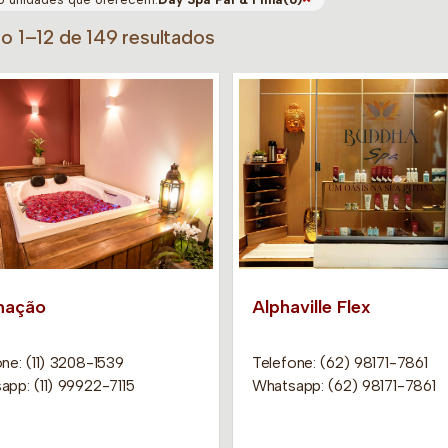
do 1–12 de 149 resultados
mação
Alphaville Flex
ne: (11) 3208-1539
Telefone: (62) 98171-7861
app: (11) 99922-7115
Whatsapp: (62) 98171-7861