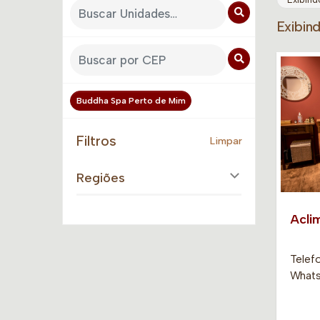
Exibin
Buddha Spa Perto de Mim
Filtros
Limpar
Regiões
Acli
Telefo
Whats