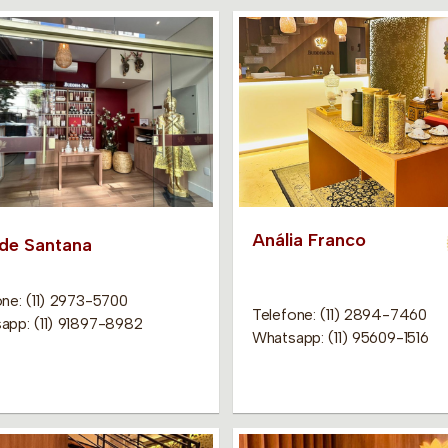
Anália Franco
 de Santana
one: (11) 2973-5700
Telefone: (11) 2894-7460
app: (11) 91897-8982
Whatsapp: (11) 95609-1516