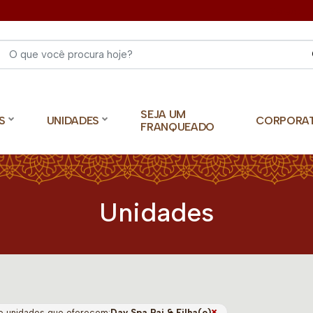
Select 
SEJA UM
S
UNIDADES
CORPORA
FRANQUEADO
Unidades
×
o unidades que oferecem:
Day Spa Pai & Filha(o)