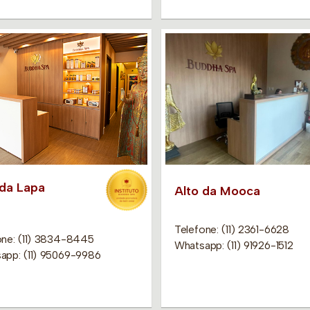
 da Lapa
Alto da Mooca
Telefone: (11) 2361-6628
one: (11) 3834-8445
Whatsapp: (11) 91926-1512
app: (11) 95069-9986