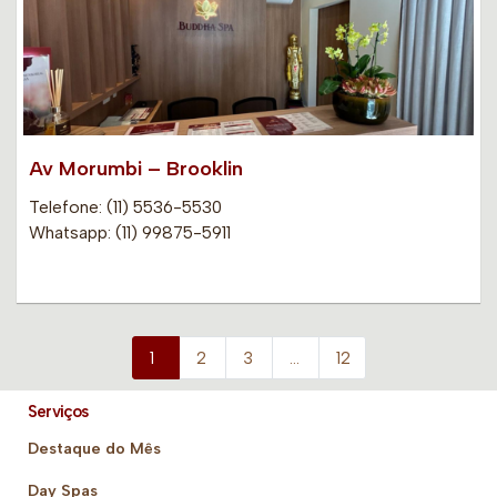
Av Morumbi – Brooklin
Telefone: (11) 5536-5530
Whatsapp: (11) 99875-5911
1
2
3
…
12
Serviços
Destaque do Mês
Day Spas