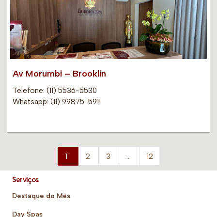
Av Morumbi – Brooklin
Telefone: (11) 5536-5530
Whatsapp: (11) 99875-5911
1
2
3
…
12
Serviços
Destaque do Mês
Day Spas