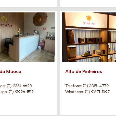
 da Mooca
Alto de Pinheiros
ne: (11) 2361-6628
Telefone: (11) 3815-4779
pp: (11) 91926-1512
Whatsapp: (11) 91671-1097