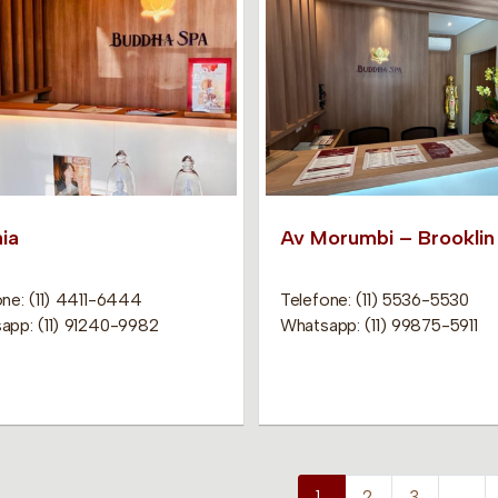
ia
Av Morumbi – Brooklin
one: (11) 4411-6444
Telefone: (11) 5536-5530
app: (11) 91240-9982
Whatsapp: (11) 99875-5911
1
2
3
…