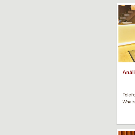
Anál
Telef
Whats