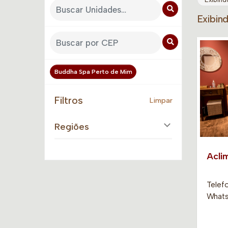
Exibin
Buddha Spa Perto de Mim
Filtros
Limpar
Regiões
Acli
Telefo
Whats