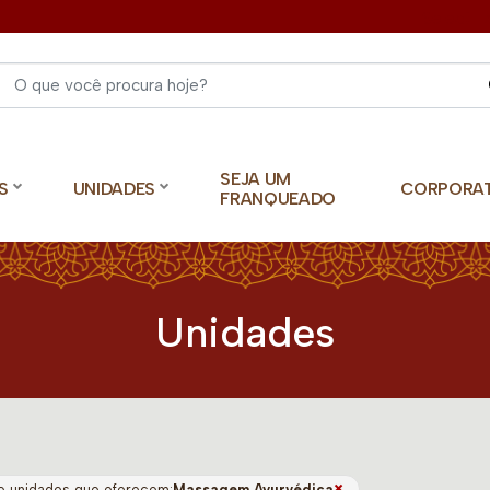
Select 
SEJA UM
S
UNIDADES
CORPORA
FRANQUEADO
Unidades
×
o unidades que oferecem:
Massagem Ayurvédica