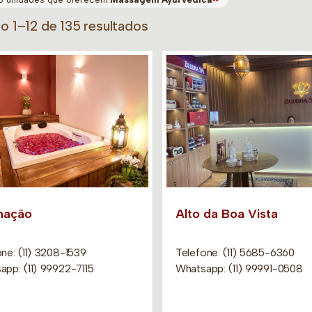
do 1–12 de 135 resultados
mação
Alto da Boa Vista
ne: (11) 3208-1539
Telefone: (11) 5685-6360
app: (11) 99922-7115
Whatsapp: (11) 99991-0508