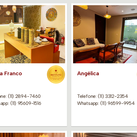
ia Franco
Angélica
one: (11) 2894-7460
Telefone: (11) 3312-2354
app: (11) 95609-1516
Whatsapp: (11) 96599-9954