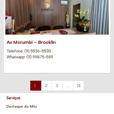
Av Morumbi – Brooklin
Telefone: (11) 5536-5530
Whatsapp: (11) 99875-5911
1
2
3
…
13
Serviços
Destaque do Mês