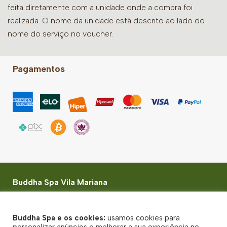
feita diretamente com a unidade onde a compra foi
realizada. O nome da unidade está descrito ao lado do
nome do serviço no voucher.
Pagamentos
Buddha Spa Vila Mariana
Rua Dr. Fabricio Vampré, 31 - CEP: 04014020
© Buddha Spa 2026 - CNPJ: 47.752.574/0001-80 -
Buddha Spa e os cookies:
usamos cookies para
Todos direitos reservados