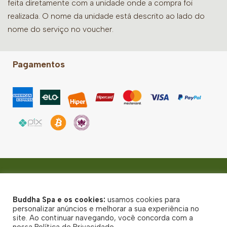
feita diretamente com a unidade onde a compra foi
realizada. O nome da unidade está descrito ao lado do
nome do serviço no voucher.
Pagamentos
Higienópolis
R. Eng. Edgard Egídio de Souza, 510 - CEP: 01233-020
Buddha Spa e os cookies:
usamos cookies para
© Buddha Spa 2026 - Todos direitos reservados
personalizar anúncios e melhorar a sua experiência no
site. Ao continuar navegando, você concorda com a
Política de Privacidade