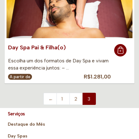
Day Spa Pai & Filha(o)
Escolha um dos formatos de Day Spa e vivam
essa experiência juntos: – …
R$1.281,00
A partir de
←
1
2
3
Serviços
Destaque do Mês
Day Spas