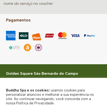
nome do serviço no voucher.
Pagamentos
Golden Square São Bernardo do Campo
Av. Kennedy, 700 - LOJA 228 - Jardim do Mar - São
Bernardo do Campo - SP - CEP: 09726-253
Buddha Spa e os cookies:
usamos cookies para
© Buddha Spa 2026 - Todos direitos reservados
personalizar anúncios e melhorar a sua experiência no
site. Ao continuar navegando, você concorda com a
Política de Privacidade
nossa Política de Privacidade.