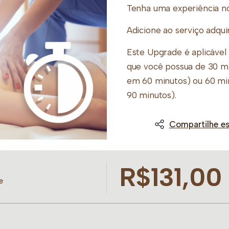
Tenha uma experiência n
Adicione ao serviço adqui
Este Upgrade é aplicáve
que você possua de 30 mi
em 60 minutos) ou 60 mi
90 minutos).
Basta apresentar no dia 
Compartilhe es
Upgrade na unidade Buddh
Obs: o Upgrade é válido 
R$131,00
– Candle Massage
e
– Massagem Ayurvédica
– Relaxante Corporal
– Shiatsu