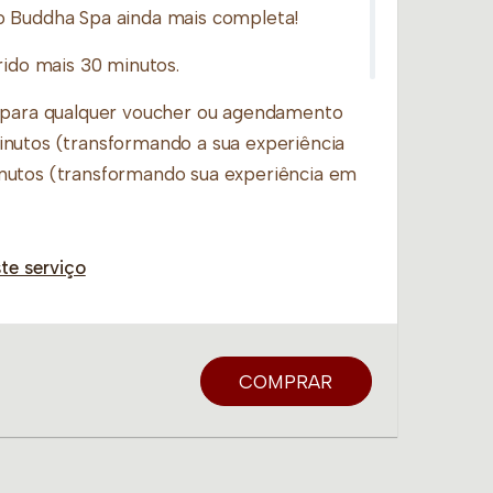
o Buddha Spa ainda mais completa!
rido mais 30 minutos.
l para qualquer voucher ou agendamento
nutos (transformando a sua experiência
nutos (transformando sua experiência em
de seu atendimento seu voucher de
te serviço
a Spa escolhida! 😉
somente para os seguintes serviços:
COMPRAR