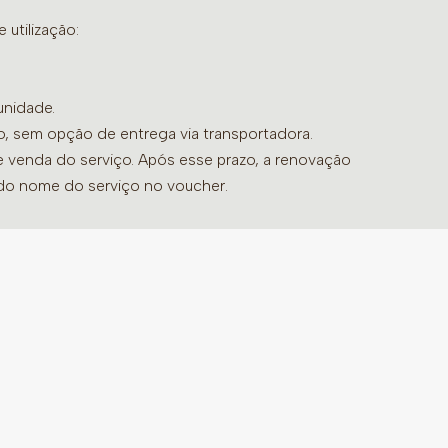
r o agendamento de seu serviço já
utilização:
ional do Upgrade (variações de 60 ou 90
unidade.
do, sem opção de entrega via transportadora.
de venda do serviço. Após esse prazo, a renovação
 do nome do serviço no voucher.