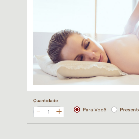
Quantidade
+
Para Você
Present