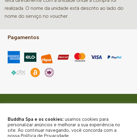
feita diretamente com a unidade onde a compra foi
realizada. O nome da unidade está descrito ao lado do
nome do serviço no voucher.
Pagamentos
Higienópolis
R. Eng. Edgard Egídio de Souza, 510 - CEP: 01233-020
Buddha Spa e os cookies:
usamos cookies para
© Buddha Spa 2026 - Todos direitos reservados
personalizar anúncios e melhorar a sua experiência no
site. Ao continuar navegando, você concorda com a
Política de Privacidade
nossa Política de Privacidade.