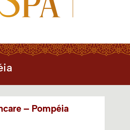
éia
ncare – Pompéia