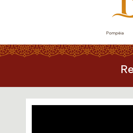
Pompéia
Re