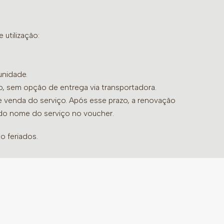
so o banho será realizado sem as pétalas
utilização:
unidade.
do, sem opção de entrega via transportadora.
de venda do serviço. Após esse prazo, a renovação
 do nome do serviço no voucher.
o feriados.