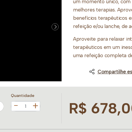
um momento único, com a
melhores terapias. Aprov
benefícios terapêuticos 
refeição e/ou lanche, de
Aproveite para relaxar i
terapêuticos em um ines
uma refeição completa d
Day Spa Meu Momento:
Compartilhe es
– Banho de Imersão 30’
– Relaxante Corporal 60‘
– Reflexologia 45’
Quantidade
– Refeição
R$ 678,
+
Obs: O Banho de Imersão 
terapias de 30 minutos n
serviços. Caso prefira li