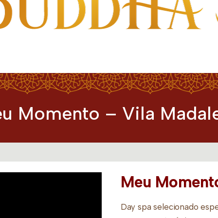
a
u Momento – Vila Madal
Meu Momento 
Day spa selecionado espe