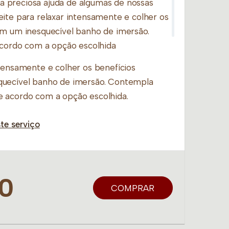
 preciosa ajuda de algumas de nossas
eite para relaxar intensamente e colher os
em um inesquecível banho de imersão.
 acordo com a opção escolhida
ntensamente e colher os benefícios
quecível banho de imersão. Contempla
e acordo com a opção escolhida.
te serviço
00
COMPRAR
e a Refeição serão substituídos por
as unidades que não disponibilizarem os
gar a banheira de hidromassagem, informe