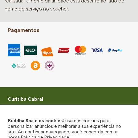
realizada. O nome da unidade está descrito ao lado do
nome do serviço no voucher.
Pagamentos
Curitiba Cabral
Rua Bom Jesus, 462 - Juvevê - Curitiba (PR) - CEP:
80035-010
Buddha Spa e os cookies:
usamos cookies para
© Buddha Spa 2026 - Todos direitos reservados
personalizar anúncios e melhorar a sua experiência no
site. Ao continuar navegando, você concorda com a
Política de Privacidade
nossa Política de Privacidade.