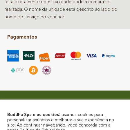
feita diretamente com a unidade onde a compra foi
realizada. O nome da unidade está descrito ao lado do
nome do serviço no voucher.
Pagamentos
Espinheiro
Rua da Hora, 559 - Espinheiro, Recife - CEP: 52020-015
Buddha Spa e os cookies:
usamos cookies para
© Buddha Spa 2026 - Todos direitos reservados
personalizar anúncios e melhorar a sua experiência no
site. Ao continuar navegando, você concorda com a