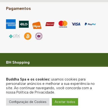
Pagamentos
BH Shopping
BR-356, 3049, Loja NL111 - Belvedere - Belo Horizonte
(MG) - CEP: 30320-900
Buddha Spa e os cookies:
usamos cookies para
© Buddha Spa 2026 - Todos direitos reservados
personalizar anúncios e melhorar a sua experiência no
site. Ao continuar navegando, você concorda com a
Política de Privacidade
nossa Política de Privacidade.
Termos de uso
Configuração de Cookies
Aceitar todos