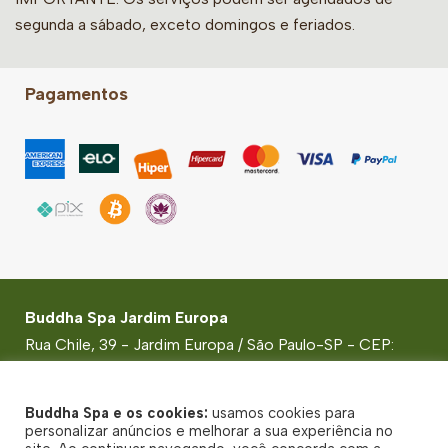
segunda a sábado, exceto domingos e feriados.
Pagamentos
Buddha Spa Jardim Europa
Rua Chile, 39 - Jardim Europa / São Paulo-SP - CEP:
01436-050
© Buddha Spa 2026 - CNPJ: 48.785.366/0001-40 -
Buddha Spa e os cookies:
usamos cookies para
Todos direitos reservados
personalizar anúncios e melhorar a sua experiência no