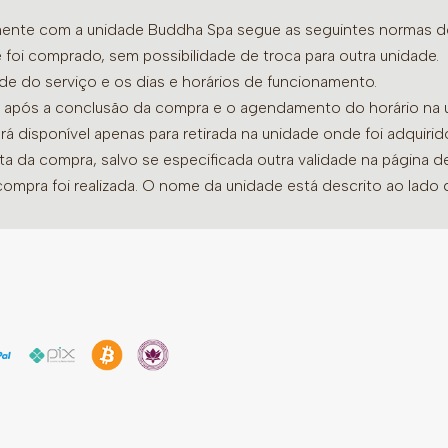
Zimbro: Purifica o amb
amente com a unidade Buddha Spa segue as seguintes normas de 
trazendo sensação de 
 foi comprado, sem possibilidade de troca para outra unidade.
Limão Siciliano: Traz f
ade do serviço e os dias e horários de funcionamento.
produtividade.
dia após a conclusão da compra e o agendamento do horário na 
Grapefruit: Combate a
ará disponível apenas para retirada na unidade onde foi adquiri
Floral de Bach Walnut:
Escudo protetor contra
ata da compra, salvo se especificada outra validade na página 
compra foi realizada. O nome da unidade está descrito ao lado
Indicação de Uso:
Recomendado para moment
episódios de procrastina
e pensamento rápido.
*Uso externo. Não aplic
na palma das mãos). Não i
Óleo Essencial Calma Bud