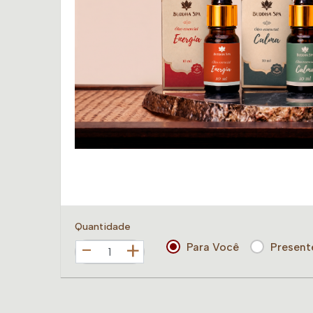
Quantidade
+
Para Você
Present