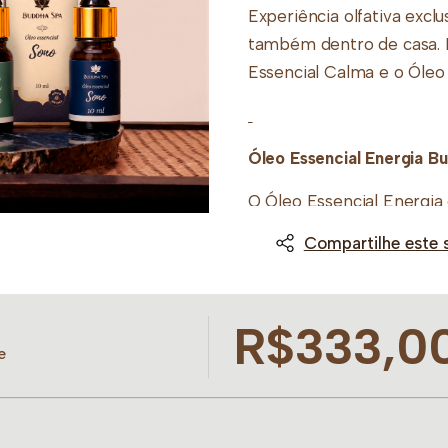
Experiência olfativa excl
também dentro de casa. In
Essencial Calma e o Óleo 
Óleo Essencial Energia B
O Óleo Essencial Energia
revigorante rápida, desen
Compartilhe este 
mental. Ao atuar como um
melhora o humor e traz fr
procrastinação para garan
R$333,0
dinamismo nas tarefas do 
e
Composição:
Alecrim: Estimula a c
o foco, alivia o cansa