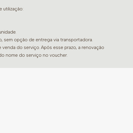
iente e alivia desconfortos corporais,
utilização:
leveza.
rescor, eleva o humor e estimula a
unidade.
 fadiga e resgata a motivação e o dinamismo.
do, sem opção de entrega via transportadora.
 energias negativas e influências externas.
de venda do serviço. Após esse prazo, a renovação
 do nome do serviço no voucher.
os de cansaço mental, baixa energia,
ção ou quando há necessidade de ativação
ar diretamente na pele (permitido apenas
ngerir.
dha Spa (10ml)