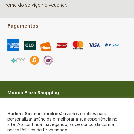
nome do serviço no voucher.
Pagamentos
Mooca Plaza Shopping
Rua Capitão Pacheco e Chaves, 313 - Lj 2010 Piso L2 -
Vila Prudente - CEP 03126-000
Buddha Spa e os cookies:
usamos cookies para
© Buddha Spa 2026 - Todos direitos reservados
personalizar anúncios e melhorar a sua experiência no
site. Ao continuar navegando, você concorda com a
Política de Privacidade
nossa Política de Privacidade.