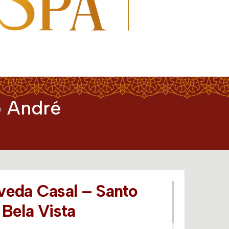
o André
veda Casal – Santo
Bela Vista