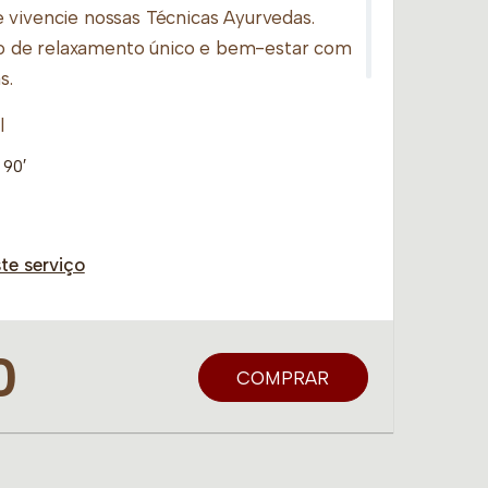
 vivencie nossas Técnicas Ayurvedas.
 de relaxamento único e bem-estar com
s.
l
90′
e a Refeição serão substituídos por
te serviço
as unidades que não disponibilizarem os
0
a banheira de hidromassagem, informe a
COMPRAR
o o banho será realizado sem as pétalas de
e de cada unidade para Ayurvédica casal.