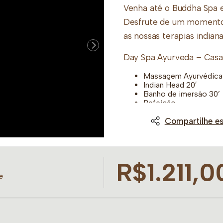
Venha até o Buddha Spa e
Desfrute de um momento
as nossas terapias indiana
Day Spa Ayurveda – Casa
Massagem Ayurvédica 
Indian Head 20′
Banho de imersão 30’
Refeição
Obs: O Banho de Imersão 
Compartilhe es
terapias de 30 minutos n
serviços.
R$1.211,0
Obs: Caso prefira ligar 
e
recepção, pois neste cas
rosa.
Consulte a disponibilidad