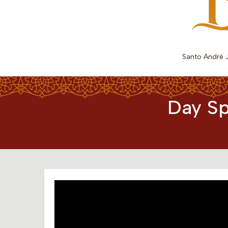
Santo André J
Day Sp