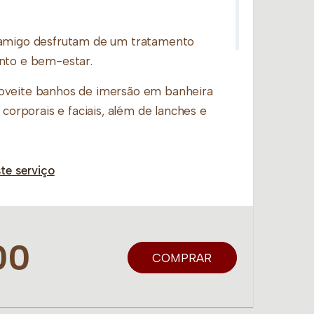
 amigo desfrutam de um tratamento
nto e bem-estar.
oveite banhos de imersão em banheira
 corporais e faciais, além de lanches e
s de
Day Spa ou Day Spa Prime
e aproveite
te serviço
:
s de Day Spa e aproveitem esse
00
COMPRAR