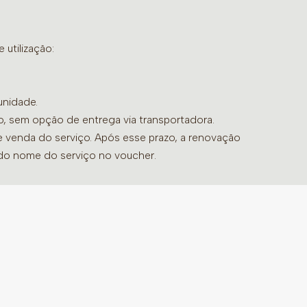
essando a opção “Day Spa” no menu
utilização:
e a Refeição serão substituídos por
as unidades que não disponibilizarem os
unidade.
gar a banheira de hidromassagem, informe
do, sem opção de entrega via transportadora.
so o banho será realizado sem as pétalas
de venda do serviço. Após esse prazo, a renovação
 do nome do serviço no voucher.
tensões acumuladas com nossas terapias
idas para proporcionar um relaxamento
amizade em um ambiente sereno e