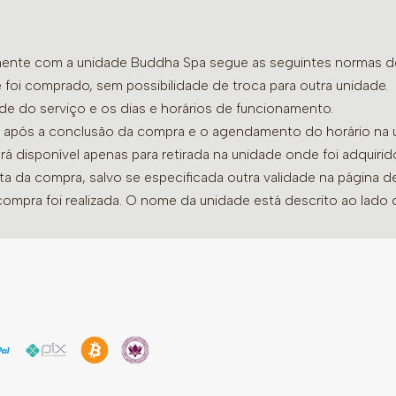
Facial Buddha Spa
Veja as opções acima ac
“Serviços” do site.
amente com a unidade Buddha Spa segue as seguintes normas de 
 foi comprado, sem possibilidade de troca para outra unidade.
Obs: O Banho de Imersão 
ade do serviço e os dias e horários de funcionamento.
terapias de 30 minutos n
dia após a conclusão da compra e o agendamento do horário na 
serviços. Caso prefira li
ará disponível apenas para retirada na unidade onde foi adquiri
a recepção, pois neste ca
ata da compra, salvo se especificada outra validade na página 
de rosa.
compra foi realizada. O nome da unidade está descrito ao lado
Benefícios:
Relaxamento Total
Aliviem o estresse e as 
especialmente desenvolv
profundo.
Conexão e Bem-Estar
Fortaleçam os laços de 