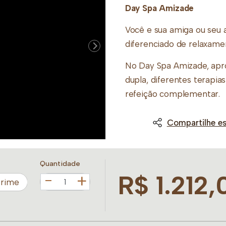
Day Spa Amizade
Você e sua amiga ou seu
diferenciado de relaxame
No Day Spa Amizade, apr
dupla, diferentes terapias
refeição complementar.
Escolha um dos formato
Compartilhe es
esse momento juntas(os)
Escolham um dos formato
Quantidade
momento juntas:
R$ 1.212,
+
Prime
Beleza Buddha Spa
Meu Momento
Relax e Bem-Estar