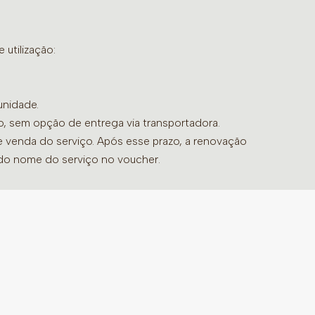
essando a opção “Day Spa” no menu
utilização:
e a Refeição serão substituídos por
as unidades que não disponibilizarem os
unidade.
gar a banheira de hidromassagem, informe
do, sem opção de entrega via transportadora.
so o banho será realizado sem as pétalas
de venda do serviço. Após esse prazo, a renovação
 do nome do serviço no voucher.
tensões acumuladas com nossas terapias
idas para proporcionar um relaxamento
amizade em um ambiente sereno e