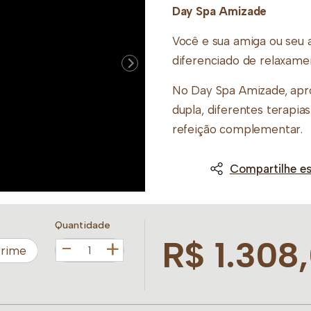
Day Spa Amizade
Você e sua amiga ou seu
diferenciado de relaxame
No Day Spa Amizade, apr
dupla, diferentes terapias
refeição complementar.
Escolha um dos formato
Compartilhe es
esse momento juntas(os)
Escolham um dos formato
Quantidade
momento juntas:
R$ 1.308
+
Prime
Beleza Buddha Spa
Meu Momento
Relax e Bem-Estar