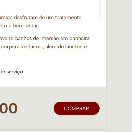
 amigo desfrutam de um tratamento
nto e bem-estar.
oveite banhos de imersão em banheira
 corporais e faciais, além de lanches e
s de
Day Spa ou Day Spa Prime
e aproveite
te serviço
:
s de Day Spa e aproveitem esse
,00
COMPRAR