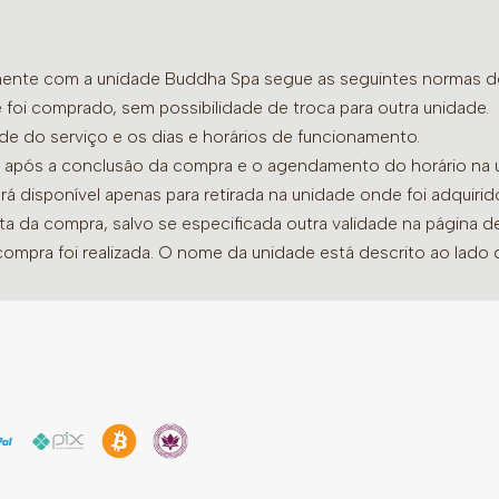
Facial Buddha Spa
Veja as opções acima ac
“Serviços” do site.
amente com a unidade Buddha Spa segue as seguintes normas de 
 foi comprado, sem possibilidade de troca para outra unidade.
Obs: O Banho de Imersão 
ade do serviço e os dias e horários de funcionamento.
terapias de 30 minutos n
dia após a conclusão da compra e o agendamento do horário na 
serviços. Caso prefira li
ará disponível apenas para retirada na unidade onde foi adquiri
a recepção, pois neste ca
ata da compra, salvo se especificada outra validade na página 
de rosa.
compra foi realizada. O nome da unidade está descrito ao lado
Benefícios:
Relaxamento Total
Aliviem o estresse e as 
especialmente desenvolv
profundo.
Conexão e Bem-Estar
Fortaleçam os laços de 