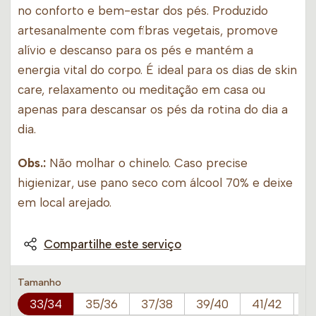
no conforto e bem-estar dos pés. Produzido
artesanalmente com fibras vegetais, promove
alívio e descanso para os pés e mantém a
energia vital do corpo. É ideal para os dias de skin
care, relaxamento ou meditação em casa ou
apenas para descansar os pés da rotina do dia a
dia.
Obs.:
Não molhar o chinelo. Caso precise
higienizar, use pano seco com álcool 70% e deixe
em local arejado.
Compartilhe este serviço
Tamanho
33/34
35/36
37/38
39/40
41/42
4