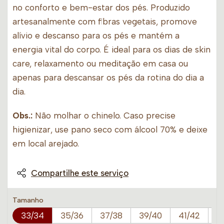
no conforto e bem-estar dos pés. Produzido
artesanalmente com fibras vegetais, promove
alívio e descanso para os pés e mantém a
energia vital do corpo. É ideal para os dias de skin
care, relaxamento ou meditação em casa ou
apenas para descansar os pés da rotina do dia a
dia.
Obs.:
Não molhar o chinelo. Caso precise
higienizar, use pano seco com álcool 70% e deixe
em local arejado.
Compartilhe este serviço
Tamanho
33/34
35/36
37/38
39/40
41/42
4