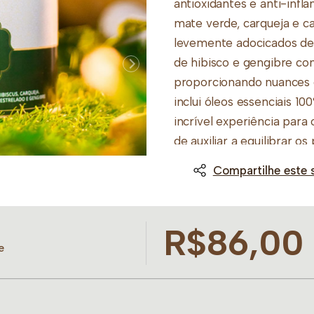
antioxidantes e anti-infl
mate verde, carqueja e c
levemente adocicados de 
de hibisco e gengibre con
proporcionando nuances d
inclui óleos essenciais 10
incrível experiência para
de auxiliar a equilibrar o
Compartilhe este 
Benefícios:
O chá detox c
antioxidantes, que auxili
finalidade de liberar as t
R$86,00
proporcionando uma agrad
e
após a ingestão do chá. M
sobremesa (2 pegadores),
Deixe em infusão até a be
minutos. Se preferir pode