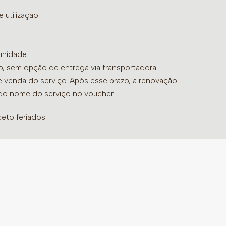
utilização:
Malus L.) – frutos, Chá verde (Camelia
 e talos, Hibiscus (Hibiscus sabdariffa L.) –
s genistelloides (Lamarck) Person.) –
unidade.
bopogon citratus stapf.) – folhas, Mate
do, sem opção de entrega via transportadora.
St. Hil.) – folhas, Anis estrelado (Illicium
de venda do serviço. Após esse prazo, a renovação
ngibre (Zingiber officinal Roscoe) –
 do nome do serviço no voucher.
de limão siciliano e óleos essenciais de
 É contraindicado para pessoas
eto feriados.
cardíacos, pressão alta não controlada,
icos, gástricos e renais, obstrução biliar
a:
usar 1 colher de sobremesa para 200
ra). Deixe em infusão até a bebida adquirir