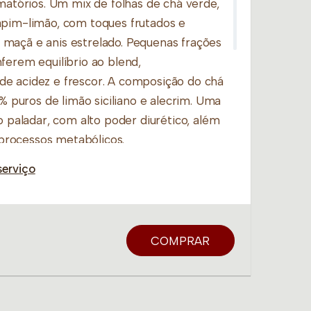
amatórios. Um mix de folhas de chá verde,
apim-limão, com toques frutados e
maçã e anis estrelado. Pequenas frações
ferem equilíbrio ao blend,
e acidez e frescor. A composição do chá
0% puros de limão siciliano e alecrim. Uma
 o paladar, com alto poder diurético, além
s processos metabólicos.
serviço
ontém propriedades diuréticas e
am na eliminação de líquidos com a
oxinas do nosso organismo,
ável experiência e sensação de leveza
COMPRAR
odo de preparo na xicara: usar 1 colher de
 para 200 ml de água quente (1 xícara).
bida adquirir cor e sabor, cerca de 3 a 5
 ser adoçado.