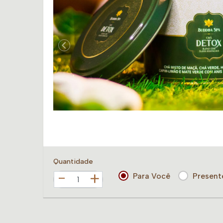
Quantidade
+
Para Você
Present