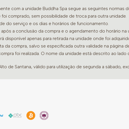
amente com a unidade Buddha Spa segue as seguintes normas de 
Ingredientes:
Maçã (Pyrus 
 foi comprado, sem possibilidade de troca para outra unidade.
sinensis L. Kunt.) – folhas
ade do serviço e os dias e horários de funcionamento.
flores, Carqueja (Bachari
dia após a conclusão da compra e o agendamento do horário na 
folhas, Capim-limão (Cym
ará disponível apenas para retirada na unidade onde foi adquiri
verde (Ilex paraguariensis 
ata da compra, salvo se especificada outra validade na página 
verum Hook.) – frutos, Ge
compra foi realizada. O nome da unidade está descrito ao lado
rizomas, óleos essenciais 
alecrim. Contraindicação:
to de Santana, válido para utilização de segunda a sábado, exc
portadoras de problemas 
trombose, problemas hepát
e gestantes.
Volume: 50g = 25 xícaras
Modo de preparo na xícar
ml de água quente (1 xíca