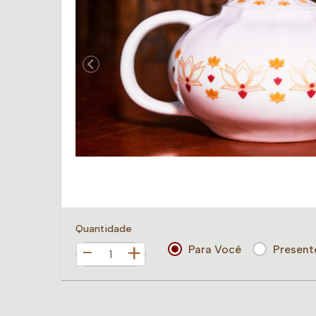
Quantidade
+
Para Você
Present