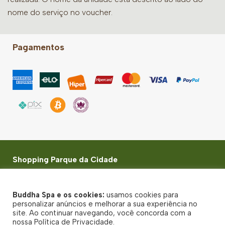
nome do serviço no voucher.
Pagamentos
Shopping Parque da Cidade
Avenida das Nações Unidas, 14401 - loja 32 - Vila
Gertrudes - São Paulo, SP - CEP: 04794-000
Buddha Spa e os cookies:
usamos cookies para
© Buddha Spa 2026 - Todos direitos reservados
personalizar anúncios e melhorar a sua experiência no
site. Ao continuar navegando, você concorda com a
Política de Privacidade
nossa Política de Privacidade.