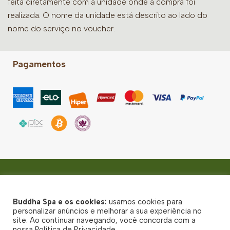
feita diretamente com a unidade onde a compra foi
realizada. O nome da unidade está descrito ao lado do
nome do serviço no voucher.
Pagamentos
Espinheiro
Rua da Hora, 559 - Espinheiro, Recife - CEP: 52020-015
Buddha Spa e os cookies:
usamos cookies para
© Buddha Spa 2026 - Todos direitos reservados
personalizar anúncios e melhorar a sua experiência no
site. Ao continuar navegando, você concorda com a
Política de Privacidade
nossa Política de Privacidade.