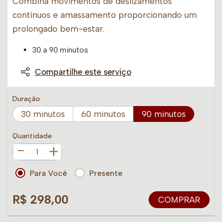
Combina movimentos de deslizamentos
contínuos e amassamento proporcionando um
prolongado bem-estar.
30 a 90 minutos
Compartilhe este serviço
Duração
30 minutos
60 minutos
90 minutos
Quantidade
+
Para Você
Presente
R$ 298,00
COMPRAR