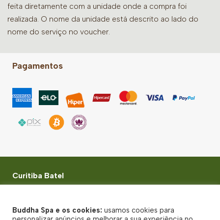
feita diretamente com a unidade onde a compra foi
realizada. O nome da unidade está descrito ao lado do
nome do serviço no voucher.
Pagamentos
Curitiba Batel
Rua Gonçalves Dias, 107 - Batel - Curitiba - PR - CEP:
80240-340
Buddha Spa e os cookies:
usamos cookies para
© Buddha Spa 2026 - Todos direitos reservados
personalizar anúncios e melhorar a sua experiência no